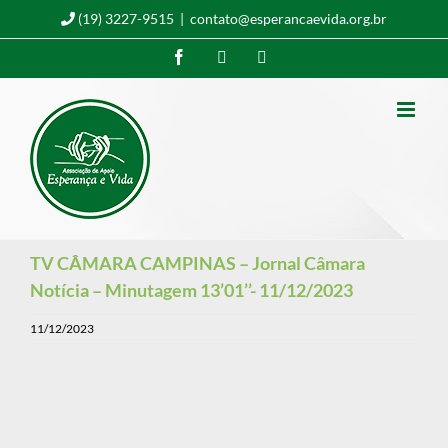
Ir
(19) 3227-9515
|
contato@esperancaevida.org.br
para
Facebook
Instagram
YouTube
o
conteúdo
TV CÂMARA CAMPINAS – Jornal Câmara
Notícia – Minutagem 13’01’’- 11/12/2023
11/12/2023