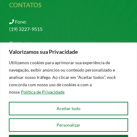
CONTATOS
Fone:
(19) 3227-9515
WhatsApp:
(19) 97408-1679
Valorizamos sua Privacidade
Utilizamos cookies para aprimorar sua experiência de
Email:
navegação, exibir anúncios ou conteúdo personalizado e
contato@esperancaevida.org.br
analisar nosso tráfego. Ao clicar em “Aceitar todos”, você
concorda com nosso uso de cookies e com a
nossa
Política de Privacidade
Aceitar tudo
Política de Privacidade
Personalizar
CNPJ: 67.991.521/0001-29 - Associação de Apoio Esperança e
Vida
| ©
2026 - Todos os direitos reservados - Desenvolvido por: