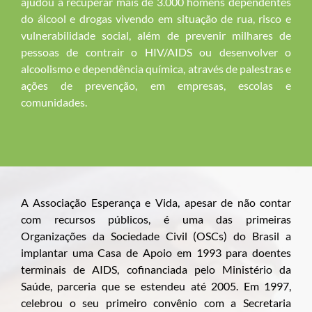
ajudou a recuperar mais de 3.000 homens dependentes
do álcool e drogas vivendo em situação de rua, risco e
vulnerabilidade social, além de prevenir milhares de
pessoas de contrair o HIV/AIDS ou desenvolver o
alcoolismo e dependência química, através de palestras e
ações de prevenção, em empresas, escolas e
comunidades.
A Associação Esperança e Vida, apesar de não contar
com recursos públicos, é uma das primeiras
Organizações da Sociedade Civil (OSCs) do Brasil a
implantar uma Casa de Apoio em 1993 para doentes
terminais de AIDS, cofinanciada pelo Ministério da
Saúde, parceria que se estendeu até 2005. Em 1997,
celebrou o seu primeiro convênio com a Secretaria