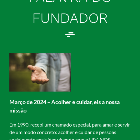
FUNDADOR
–
,
Março de 2024 – Acolher e cuidar, eis a nossa
missão
Em 1990, recebi um chamado especial, para amar e servir
de um modo concreto: acolher e cuidar de pessoas
socialmente excluídas vivendo com o HIV, AIDS