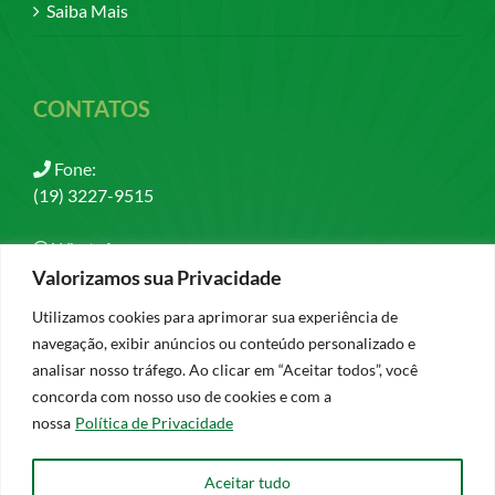
Saiba Mais
CONTATOS
Fone:
(19) 3227-9515
WhatsApp:
(19) 97408-1679
Valorizamos sua Privacidade
Utilizamos cookies para aprimorar sua experiência de
Email:
navegação, exibir anúncios ou conteúdo personalizado e
contato@esperancaevida.org.br
analisar nosso tráfego. Ao clicar em “Aceitar todos”, você
concorda com nosso uso de cookies e com a
nossa
Política de Privacidade
Aceitar tudo