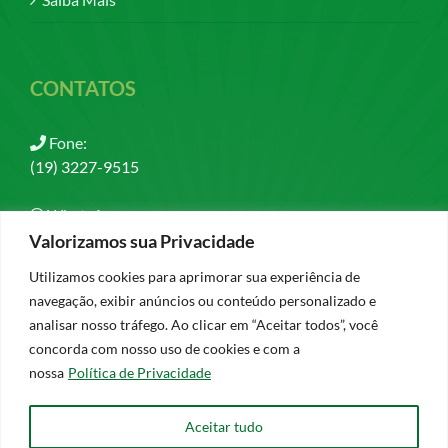
CONTATOS
Fone:
(19) 3227-9515
WhatsApp:
(19) 97408-1679
Valorizamos sua Privacidade
Utilizamos cookies para aprimorar sua experiência de
Email:
navegação, exibir anúncios ou conteúdo personalizado e
contato@esperancaevida.org.br
analisar nosso tráfego. Ao clicar em “Aceitar todos”, você
concorda com nosso uso de cookies e com a
nossa
Política de Privacidade
Aceitar tudo