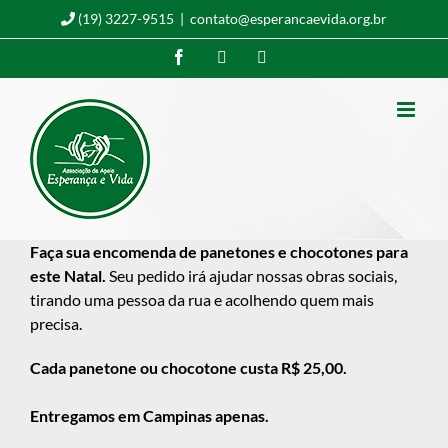
Ir
(19) 3227-9515
|
contato@esperancaevida.org.br
para
Facebook
Instagram
YouTube
o
conteúdo
Faça sua encomenda de panetones e chocotones para
este Natal.
Seu pedido irá ajudar nossas obras sociais,
tirando uma pessoa da rua e acolhendo quem mais
precisa.
Cada panetone ou chocotone custa R$ 25,00.
Entregamos em Campinas apenas.