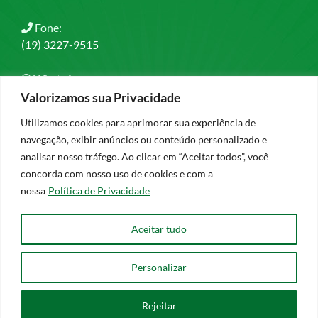
Fone:
(19) 3227-9515
WhatsApp:
(19) 97408-1679
Valorizamos sua Privacidade
Utilizamos cookies para aprimorar sua experiência de
Email:
navegação, exibir anúncios ou conteúdo personalizado e
contato@esperancaevida.org.br
analisar nosso tráfego. Ao clicar em “Aceitar todos”, você
concorda com nosso uso de cookies e com a
nossa
Política de Privacidade
Aceitar tudo
Política de Privacidade
Personalizar
CNPJ: 67.991.521/0001-29 - Associação de Apoio Esperança e
Vida
| ©
2026 - Todos os direitos reservados - Desenvolvido por:
Rejeitar
Newslink