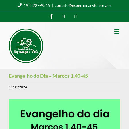
Ir
(19) 3227-9515
|
contato@esperancaevida.org.br
para
Facebook
Instagram
YouTube
o
conteúdo
Evangelho do Dia – Marcos 1,40-45
11/01/2024
Tocador
de
vídeo